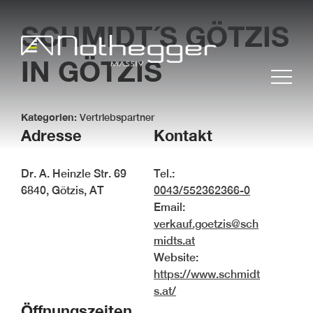
SCHMIDT´S GÖTZIS
IN GÖTZIS
Kategorien:
Vertriebspartner
Adresse
Kontakt
Dr. A. Heinzle Str. 69
Tel.:
6840, Götzis, AT
0043/552362366-0
Email:
BLOG #37 Präzise
Möbelfertigteile für
verkauf.goetzis@sch
effiziente Projekte
midts.at
BLOG #36 Massivholz –
Website:
nachhaltig und zeitlos
https://www.schmidt
s.at/
BLOG #35- Effizient
arbeiten mit
Öffnungszeiten