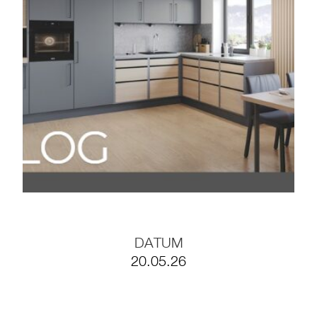
BLOG #35- Effizient
arbeiten mit
Möbelfertigteilen
BLOG #34-
Digitalisierung in der
Holzbranche
BLOG #33- Massivholz
im modernen
Innenausbau
DATUM
20.05.26