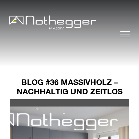
BLOG #36 MASSIVHOLZ –
NACHHALTIG UND ZEITLOS
BLOG #37 Präzise
Möbelfertigteile für
effiziente Projekte
BLOG #36 Massivholz –
nachhaltig und zeitlos