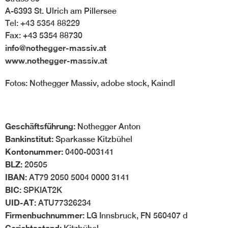
Möbelfertigteilen
A-6393 St. Ulrich am Pillersee
Tel: +43 5354 88229
BLOG #34-
Digitalisierung in der
Fax: +43 5354 88730
Holzbranche
info@nothegger-massiv.at
BLOG #33- Massivholz
www.nothegger-massiv.at
im modernen
Innenausbau
Fotos: Nothegger Massiv, adobe stock, Kaindl
Geschäftsführung:
Nothegger Anton
Bankinstitut:
Sparkasse Kitzbühel
Kontonummer:
0400-003141
BLZ:
20505
IBAN:
AT79 2050 5004 0000 3141
BIC:
SPKIAT2K
UID-AT:
ATU77326234
Firmenbuchnummer:
LG Innsbruck, FN 560407 d
Gerichtsstand: