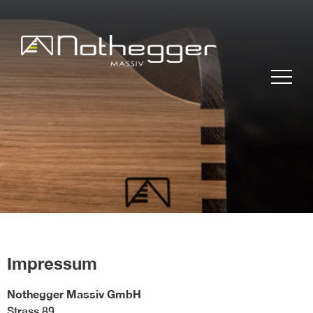
BLOG #37 Präzise
Möbelfertigteile für
effiziente Projekte
Impressum
BLOG #36 Massivholz –
nachhaltig und zeitlos
Nothegger Massiv GmbH
BLOG #35- Effizient
Strass 89
arbeiten mit