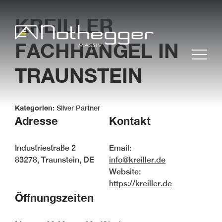
KREILLER
FACHHANGEL
IN
TRAUNSTEIN
Kategorien:
Silver Partner
Adresse
Kontakt
BLOG #37 Präzise
Industriestraße 2
Email:
Möbelfertigteile für
83278, Traunstein, DE
info@kreiller.de
effiziente Projekte
Website:
BLOG #36 Massivholz –
https://kreiller.de
nachhaltig und zeitlos
Öffnungszeiten
BLOG #35- Effizient
arbeiten mit