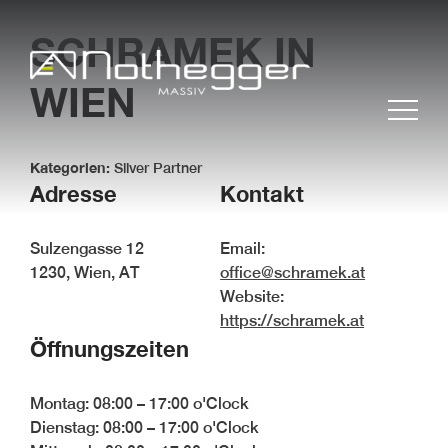
SCHRAMEK
IN
WIEN
Kategorien:
Silver Partner
Adresse
Kontakt
Sulzengasse 12
Email:
1230, Wien, AT
office@schramek.at
BLOG #37 Präzise
Website:
Möbelfertigteile für
https://schramek.at
effiziente Projekte
Öffnungszeiten
BLOG #36 Massivholz –
nachhaltig und zeitlos
Montag: 08:00 – 17:00 o'Clock
BLOG #35- Effizient
Dienstag: 08:00 – 17:00 o'Clock
arbeiten mit