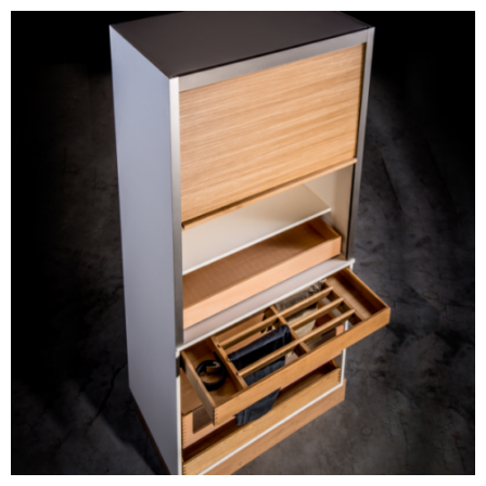
BLOG #34-
Digitalisierung in der
Holzbranche
BLOG #33- Massivholz
im modernen
Innenausbau