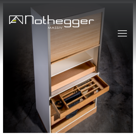
BLOG #37 Präzise
Möbelfertigteile für
effiziente Projekte
BLOG #36 Massivholz –
nachhaltig und zeitlos
BLOG #35- Effizient
arbeiten mit
Möbelfertigteilen