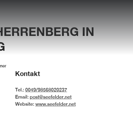
 HERRENBERG
IN
G
tner
Kontakt
Tel.:
0049/98568020237
Email:
post@seefelder.net
Website:
www.seefelder.net