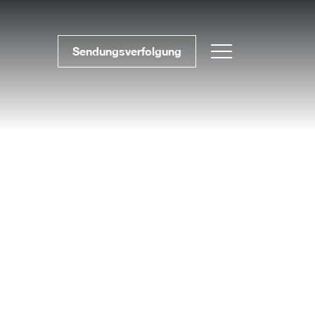
Sendungsverfolgung
BLOG #37 Präzise
Möbelfertigteile für
effiziente Projekte
BLOG #36 Massivholz –
nachhaltig und zeitlos
BLOG #35- Effizient
arbeiten mit
Möbelfertigteilen