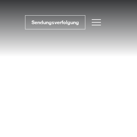
Sendungsverfolgung
BLOG #37 Präzise
Möbelfertigteile für
effiziente Projekte
BLOG #36 Massivholz –
nachhaltig und zeitlos
BLOG #35- Effizient
arbeiten mit
Möbelfertigteilen