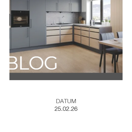
BLOG #35- Effizient
arbeiten mit
Möbelfertigteilen
BLOG #34-
Digitalisierung in der
Holzbranche
BLOG #33- Massivholz
im modernen
Innenausbau
DATUM
25.02.26