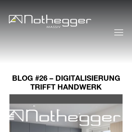
BLOG #26 – DIGITALISIERUNG
TRIFFT HANDWERK
BLOG #37 Präzise
Möbelfertigteile für
effiziente Projekte
BLOG #36 Massivholz –
nachhaltig und zeitlos